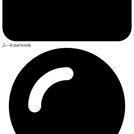
2—4 uur/week