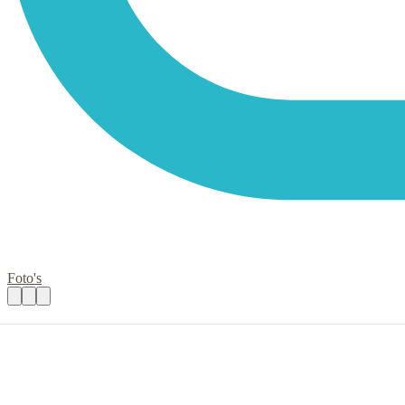
Foto's
Vrijwilliger beheer website Rode Kruis Gel
Praktische informatie