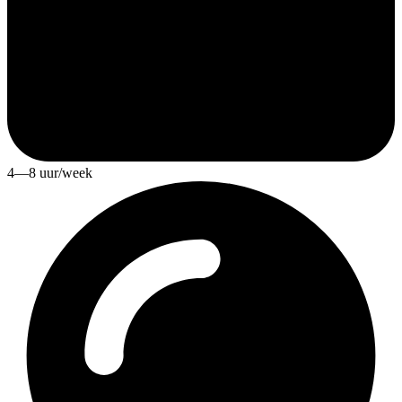
4—8 uur/week