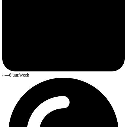
4—8 uur/week