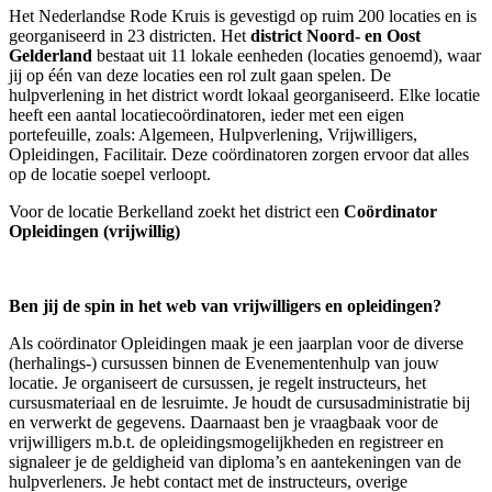
Het Nederlandse Rode Kruis is gevestigd op ruim 200 locaties en is
georganiseerd in 23 districten. Het
district Noord- en Oost
Gelderland
bestaat uit 11 lokale eenheden (locaties genoemd), waar
jij op één van deze locaties een rol zult gaan spelen. De
hulpverlening in het district wordt lokaal georganiseerd. Elke locatie
heeft een aantal locatiecoördinatoren, ieder met een eigen
portefeuille, zoals: Algemeen, Hulpverlening, Vrijwilligers,
Opleidingen, Facilitair. Deze coördinatoren zorgen ervoor dat alles
op de locatie soepel verloopt.
Voor de locatie Berkelland zoekt het district een
Coördinator
Opleidingen (vrijwillig)
Ben jij de spin in het web van vrijwilligers en opleidingen?
Als coördinator Opleidingen maak je een jaarplan voor de diverse
(herhalings-) cursussen binnen de Evenementenhulp van jouw
locatie. Je organiseert de cursussen, je regelt instructeurs, het
cursusmateriaal en de lesruimte. Je houdt de cursusadministratie bij
en verwerkt de gegevens. Daarnaast ben je vraagbaak voor de
vrijwilligers m.b.t. de opleidingsmogelijkheden en registreer en
signaleer je de geldigheid van diploma’s en aantekeningen van de
hulpverleners. Je hebt contact met de instructeurs, overige