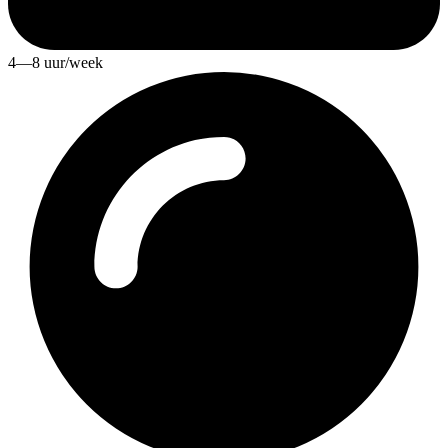
4—8 uur/week