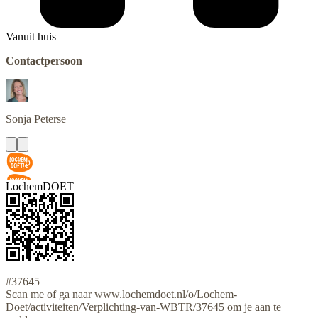
Vanuit huis
Contactpersoon
Sonja
Peterse
LochemDOET
#37645
Scan me of ga naar www.lochemdoet.nl/o/Lochem-
Doet/activiteiten/Verplichting-van-WBTR/37645 om je aan te