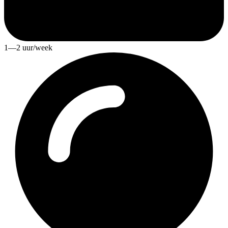
1—2 uur/week