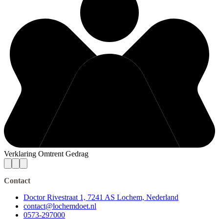
Verklaring Omtrent Gedrag
Contact
Doctor Rivestraat 1, 7241 AS Lochem, Nederland
contact@lochemdoet.nl
0573-297000