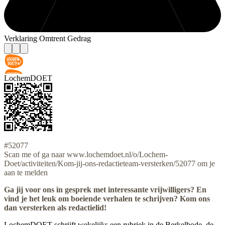
Verklaring Omtrent Gedrag
LochemDOET
#52077
Scan me of ga naar www.lochemdoet.nl/o/Lochem-
Doet/activiteiten/Kom-jij-ons-redactieteam-versterken/52077 om je
aan te melden
Ga jij voor ons in gesprek met interessante vrijwilligers? En
vind je het leuk om boeiende verhalen te schrijven? Kom ons
dan versterken als redactielid!
LochemDOET schrijft wekelijks een rubriek in de Berkelbode, de