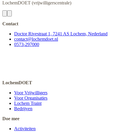
LochemDOET
(vrijwilligerscentrale)
Contact
Doctor Rivestraat 1, 7241 AS Lochem, Nederland
contact@lochemdoet.nl
0573-297000
LochemDOET
Voor Vrijwilligers
Voor Organisaties
Lochem Traint
Bedrijven
Doe mee
Activiteiten