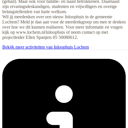
(gehad). Maar ook voor familie- en naast betrokkenen. Daarnaast
zijn ervaringsdeskundigen, studenten en vrijwilligers en overige
belangstellenden van harte welkom.
Wil jij meedenken over een nieuw Inloophuis in de gemeente
Lochem? Meld je dan aan voor de meedenkgroep om mee te denken
over hoe we dit kunnen realiseren. Voor meer informatie en vragen
kijk op www.lochem.nl/inloophuis of neem contact op met
projectleider Ellen Spanjers 05 50080612.
Bekijk meer activiteiten van Inloophuis Lochem