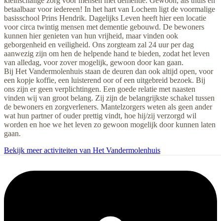
kleinschalige zorg voor mensen met dementie. Gewoon, als thuis en
betaalbaar voor iedereen! In het hart van Lochem ligt de voormalige
basisschool Prins Hendrik. Dagelijks Leven heeft hier een locatie
voor circa twintig mensen met dementie gebouwd. De bewoners
kunnen hier genieten van hun vrijheid, maar vinden ook
geborgenheid en veiligheid. Ons zorgteam zal 24 uur per dag
aanwezig zijn om hen de helpende hand te bieden, zodat het leven
van alledag, voor zover mogelijk, gewoon door kan gaan.
Bij Het Vandermolenhuis staan de deuren dan ook altijd open, voor
een kopje koffie, een luisterend oor of een uitgebreid bezoek. Bij
ons zijn er geen verplichtingen. Een goede relatie met naasten
vinden wij van groot belang. Zij zijn de belangrijkste schakel tussen
de bewoners en zorgverleners. Mantelzorgers weten als geen ander
wat hun partner of ouder prettig vindt, hoe hij/zij verzorgd wil
worden en hoe we het leven zo gewoon mogelijk door kunnen laten
gaan.
Bekijk meer activiteiten van Het Vandermolenhuis