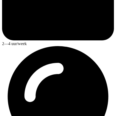
2—4 uur/week