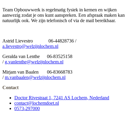
Team Opbouwwerk is regelmatig fysiek in kernen en wijken
aanwezig zodat je ons kunt aanspreken. Een afspraak maken kan
natuurlijk ook. We zijn telefonisch of via de mail bereikbaar.
Astrid Lievestro 06-44828736 /
a.lievestro@welzijnlochem.nl
Geralda van Lenthe
06-83525158
/
g.vanlenthe@welzijnlochem.nl
Mirjam van Baalen
06-83668783
/
m.vanbaalen@welzijnlochem.nl
Contact
Doctor Rivestraat 1, 7241 AS Lochem, Nederland
contact@lochemdoet.nl
0573-297000