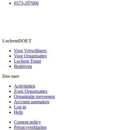
0573-297000
LochemDOET
Voor Vrijwilligers
Voor Organisaties
Lochem Traint
Bedrijven
Doe mee
Activiteiten
Zoek Organisaties
Organisatie toevoegen
Account aanmaken
Log in
Help
Content policy
Privacyverklaring