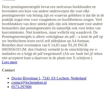
Deze penningmeestergids bevat een snelcursus boekhouden en
bovendien een keur van andere onderwerpen die voor elke
penningmeester van belang zijn en waarvan gebleken is dat die in de
praktijk nogal eens voor vraagtekens en hoofdbrekens zorgen. Veel
hoofdstukken van deze unieke gids zijn ook interessant voor andere
bestuurders dan penningmeesters én natuurlijk ook voor leden van
kascommissies. Niet kosteloos, maar wellicht erg waardevol. De
Penningmeestergids is alleen verkrijgbaar als pdf – u kunt de pdf op
uw beeldscherm lezen en/of zelf afdrukken op A4-formaat.
Bestellen door overmaken van € 14,85 naar NL20 INGB
0003956193 (M. den Ouden); vermeld in de omschrijving uw e-
mailadres en u krijgt de pdf toegestuurd! (Als uw bank het @-teken
niet accepteert kunt u daarvoor in de plaats een X schrijven.)
Lees meer
Contact
Doctor Rivestraat 1, 7241 AS Lochem, Nederland
contact@lochemdoet.nl
0573-297000