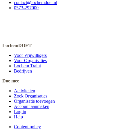
contact@lochemdoet.nl
0573-297000
LochemDOET
Voor Vrijwilligers
Voor Organisaties
Lochem Traint
Bedrijven
Doe mee
Activiteiten
Zoek Organisaties
Organisatie toevoegen
Account aanmaken
Log in
Help
Content policy