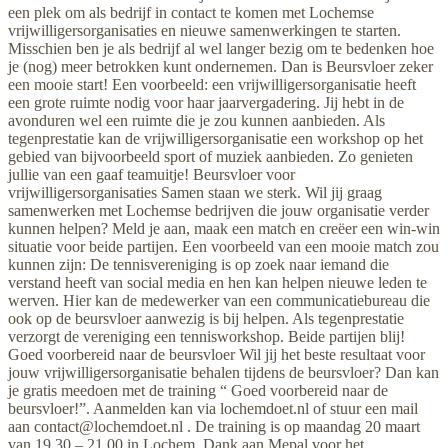
een plek om als bedrijf in contact te komen met Lochemse
vrijwilligersorganisaties en nieuwe samenwerkingen te starten.
Misschien ben je als bedrijf al wel langer bezig om te bedenken hoe
je (nog) meer betrokken kunt ondernemen. Dan is Beursvloer zeker
een mooie start! Een voorbeeld: een vrijwilligersorganisatie heeft
een grote ruimte nodig voor haar jaarvergadering. Jij hebt in de
avonduren wel een ruimte die je zou kunnen aanbieden. Als
tegenprestatie kan de vrijwilligersorganisatie een workshop op het
gebied van bijvoorbeeld sport of muziek aanbieden. Zo genieten
jullie van een gaaf teamuitje! Beursvloer voor
vrijwilligersorganisaties Samen staan we sterk. Wil jij graag
samenwerken met Lochemse bedrijven die jouw organisatie verder
kunnen helpen? Meld je aan, maak een match en creëer een win-win
situatie voor beide partijen. Een voorbeeld van een mooie match zou
kunnen zijn: De tennisvereniging is op zoek naar iemand die
verstand heeft van social media en hen kan helpen nieuwe leden te
werven. Hier kan de medewerker van een communicatiebureau die
ook op de beursvloer aanwezig is bij helpen. Als tegenprestatie
verzorgt de vereniging een tennisworkshop. Beide partijen blij!
Goed voorbereid naar de beursvloer Wil jij het beste resultaat voor
jouw vrijwilligersorganisatie behalen tijdens de beursvloer? Dan kan
je gratis meedoen met de training “ Goed voorbereid naar de
beursvloer!”. Aanmelden kan via lochemdoet.nl of stuur een mail
aan
contact@lochemdoet.nl
. De training is op maandag 20 maart
van 19.30 – 21.00 in Lochem. Dank aan Mepal voor het