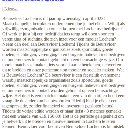
|
Nieuws
Beursvloer Lochem is dit jaar op woensdag 5 april 2023!
Maatschappelijk betrokken ondernemen doe je met elkaar. Wil jij als
vrijwilligersorganisatie in contact komen met Lochemse bedrijven?
Of werk je juist bij een bedrijf dat iets terug wil doen voor een
vereniging of stichting die zich inzet voor een mooier Lochem?
Neem dan deel aan Beursvloer Lochem! Tijdens de Beursvloer
worden maatschappelijke organisaties zoals sportclubs, goede
doelen, stichtingen, verenigingen en burgerinitiatieven met bedrijven
en ondernemers in contact gebracht op een beursachtige wijze. Om
mooie matches te maken, iets voor elkaar te betekenen, netwerken
uit te breiden én onze gemeente nog mooier en socialer maken. Wat
is Beursvloer Lochem? De beursvloer is een feestelijk evenement
waarbij maatschappelijke organisaties zoals sportclubs, goede
doelen, stichtingen, verenigingen en burgerinitiatieven met bedrijven
en ondernemers in contact worden gebracht op een beursachtige
wijze. Het doel is een match te maken: één van de partijen heeft een
vraag die de ander kan beantwoorden. Hierbij bied je elkaar een
tegenprestatie, zonder financieel te investeren (gesloten beurs).
Tijdens de vorige editie werden er maar liefst 43 matches gemaakt
met een waarde van €19.150,00! Het is de perfecte gelegenheid om
je netwerk uit te breiden en nieuwe mensen in Lochem te leren
kennen. Beursvloer voor bedrijven Beursvloer Lochem is bij uitstek