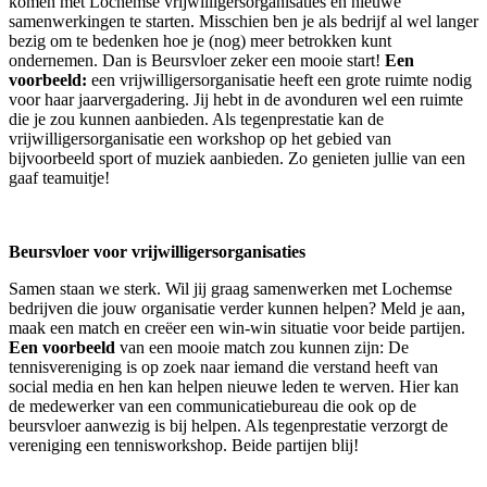
komen met Lochemse vrijwilligersorganisaties en nieuwe
samenwerkingen te starten. Misschien ben je als bedrijf al wel langer
bezig om te bedenken hoe je (nog) meer betrokken kunt
ondernemen. Dan is Beursvloer zeker een mooie start!
Een
voorbeeld:
een vrijwilligersorganisatie heeft een grote ruimte nodig
voor haar jaarvergadering. Jij hebt in de avonduren wel een ruimte
die je zou kunnen aanbieden. Als tegenprestatie kan de
vrijwilligersorganisatie een workshop op het gebied van
bijvoorbeeld sport of muziek aanbieden. Zo genieten jullie van een
gaaf teamuitje!
Beursvloer voor vrijwilligersorganisaties
Samen staan we sterk. Wil jij graag samenwerken met Lochemse
bedrijven die jouw organisatie verder kunnen helpen? Meld je aan,
maak een match en creëer een win-win situatie voor beide partijen.
Een voorbeeld
van een mooie match zou kunnen zijn: De
tennisvereniging is op zoek naar iemand die verstand heeft van
social media en hen kan helpen nieuwe leden te werven. Hier kan
de medewerker van een communicatiebureau die ook op de
beursvloer aanwezig is bij helpen. Als tegenprestatie verzorgt de
vereniging een tennisworkshop. Beide partijen blij!