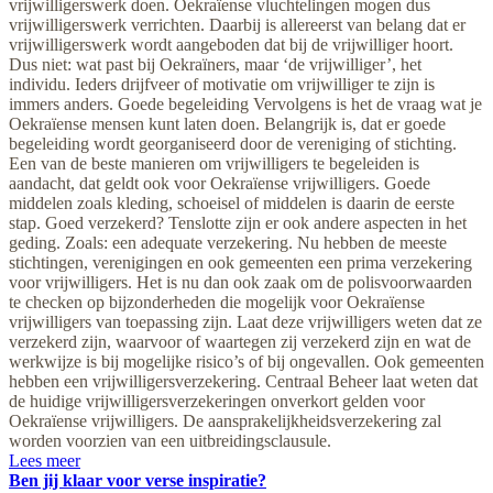
vrijwilligerswerk doen. Oekraïense vluchtelingen mogen dus
vrijwilligerswerk verrichten. Daarbij is allereerst van belang dat er
vrijwilligerswerk wordt aangeboden dat bij de vrijwilliger hoort.
Dus niet: wat past bij Oekraïners, maar ‘de vrijwilliger’, het
individu. Ieders drijfveer of motivatie om vrijwilliger te zijn is
immers anders. Goede begeleiding Vervolgens is het de vraag wat je
Oekraïense mensen kunt laten doen. Belangrijk is, dat er goede
begeleiding wordt georganiseerd door de vereniging of stichting.
Een van de beste manieren om vrijwilligers te begeleiden is
aandacht, dat geldt ook voor Oekraïense vrijwilligers. Goede
middelen zoals kleding, schoeisel of middelen is daarin de eerste
stap. Goed verzekerd? Tenslotte zijn er ook andere aspecten in het
geding. Zoals: een adequate verzekering. Nu hebben de meeste
stichtingen, verenigingen en ook gemeenten een prima verzekering
voor vrijwilligers. Het is nu dan ook zaak om de polisvoorwaarden
te checken op bijzonderheden die mogelijk voor Oekraïense
vrijwilligers van toepassing zijn. Laat deze vrijwilligers weten dat ze
verzekerd zijn, waarvoor of waartegen zij verzekerd zijn en wat de
werkwijze is bij mogelijke risico’s of bij ongevallen. Ook gemeenten
hebben een vrijwilligersverzekering. Centraal Beheer laat weten dat
de huidige vrijwilligersverzekeringen onverkort gelden voor
Oekraïense vrijwilligers. De aansprakelijkheidsverzekering zal
worden voorzien van een uitbreidingsclausule.
Lees meer
Ben jij klaar voor verse inspiratie?