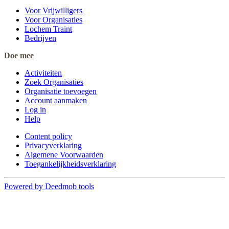
Voor Vrijwilligers
Voor Organisaties
Lochem Traint
Bedrijven
Doe mee
Activiteiten
Zoek Organisaties
Organisatie toevoegen
Account aanmaken
Log in
Help
Content policy
Privacyverklaring
Algemene Voorwaarden
Toegankelijkheidsverklaring
Powered by Deedmob tools