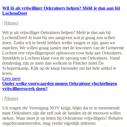
Wil jij als vrijwilliger Oekraïners helpen? Meld je dan aan bij
LochemDoet
|
Nieuws
Wil je als vrijwilliger Oekraïners helpen? Meld je dan aan bij
LochemDoet! Je kunt bij ons aangeven wat je graag zou willen
doen. Zodra wij in beeld hebben welke vragen er zijn, gaan we
matchen. We willen graag samen met de inwoners van de Gemeente
Lochem een vrijwilligerspool opbouwen voor hulp aan Oekraïners.
Inmiddels is Lochem klaar voor de opvang van Oekraïners. Vanaf
donderdag zijn ze meer dan welkom in Fletcher hotel De
Scheperskamp. Klik op de knop hieronder om het hele artikel te
lezen.
Lees meer
Onder welke voorwaarden mogen Oekraïense vluchtelingen
vrijwilligerswerk doen?
|
Nieuws
Uit vragen die Vereniging NOV krijgt, blijkt dat er in toenemende
mate Oekraïners zijn die zelf ook de handen uit de mouwen willen
steken. Waar moet je op letten bij Oekraïense vrijwilligers? Behalve
ongedocumenteerden, mag verder eigenlijk iedereen